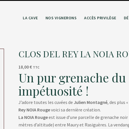
LA CAVE
NOS VIGNERONS
ACCÈS PRIVILÈGE
DÉ
CLOS DEL REY LA NOIA RO
18,00
€
TTC
Un pur grenache du 
impétuosité !
J’adore toutes les cuvées de
Julien Montagné
, des plus 
Rey NOIA Rouge
voici sa dernière création.
La NOIA Rouge
est issue d’une parcelle de grenache noir 
mètres d’altitude) entre Maury et Rasiguères. La vendang