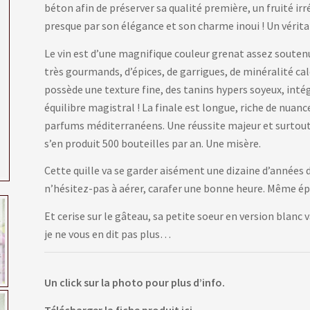
béton afin de préserver sa qualité première, un fruité irrés
presque par son élégance et son charme inoui ! Un véritabl
Le vin est d’une magnifique couleur grenat assez soutenu
très gourmands, d’épices, de garrigues, de minéralité cal
possède une texture fine, des tanins hypers soyeux, intég
équilibre magistral ! La finale est longue, riche de nuan
parfums méditerranéens. Une réussite majeur et surtout 
s’en produit 500 bouteilles par an. Une misère.
Cette quille va se garder aisément une dizaine d’années
n’hésitez-pas à aérer, carafer une bonne heure. Même épau
Et cerise sur le gâteau, sa petite soeur en version blanc v
je ne vous en dit pas plus…
Un click sur la photo pour plus d’info.
Télécharger la fiche produit ici