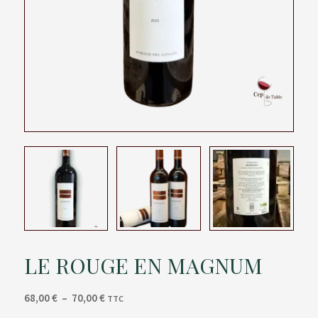
LE ROUGE EN MAGNUM
Plage
68,00
€
–
70,00
€
TTC
de