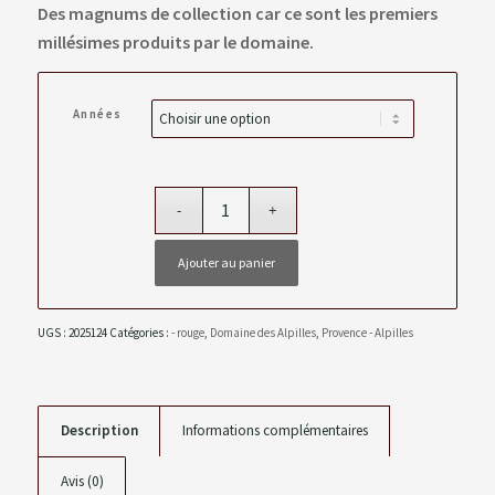
Des magnums de collection car ce sont les premiers
prix :
millésimes produits par le domaine.
68,00 €
à
70,00 €
Années
Ajouter au panier
UGS :
2025124
Catégories :
- rouge
,
Domaine des Alpilles
,
Provence - Alpilles
Description
Informations complémentaires
Avis (0)