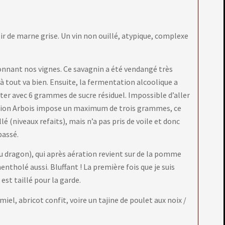
ir de marne grise. Un vin non ouillé, atypique, complexe
onnant nos vignes. Ce savagnin a été vendangé très
 là tout va bien. Ensuite, la fermentation alcoolique a
ter avec 6 grammes de sucre résiduel. Impossible d’aller
ation Arbois impose un maximum de trois grammes, ce
llé (niveaux refaits), mais n’a pas pris de voile et donc
passé.
u dragon), qui après aération revient sur de la pomme
ntholé aussi. Bluffant ! La première fois que je suis
est taillé pour la garde.
iel, abricot confit, voire un tajine de poulet aux noix /