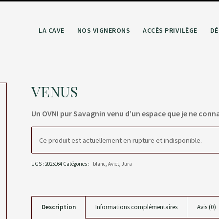
LA CAVE
NOS VIGNERONS
ACCÈS PRIVILÈGE
DÉ
VENUS
Un OVNI pur Savagnin venu d’un espace que je ne conn
Ce produit est actuellement en rupture et indisponible.
UGS :
2025164
Catégories :
- blanc
,
Aviet
,
Jura
Description
Informations complémentaires
Avis (0)