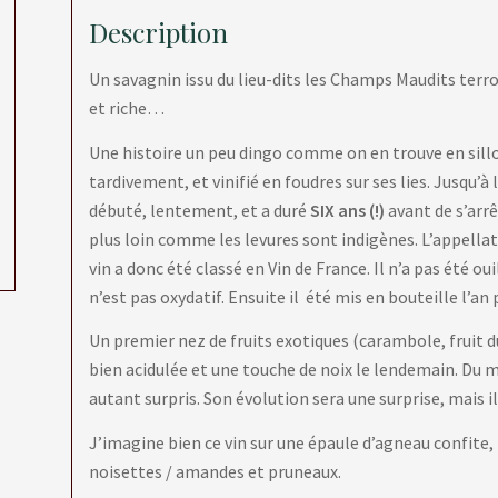
Description
Un savagnin issu du lieu-dits les Champs Maudits terro
et riche…
Une histoire un peu dingo comme on en trouve en sill
tardivement, et vinifié en foudres sur ses lies. Jusqu’à
débuté, lentement, et a duré
SIX ans (!)
avant de s’arrê
plus loin comme les levures sont indigènes. L’appell
vin a donc été classé en Vin de France. Il n’a pas été oui
n’est pas oxydatif. Ensuite il été mis en bouteille l’an 
Un premier nez de fruits exotiques (carambole, fruit d
bien acidulée et une touche de noix le lendemain. Du me
autant surpris. Son évolution sera une surprise, mais il 
J’imagine bien ce vin sur une épaule d’agneau confite, m
noisettes / amandes et pruneaux.