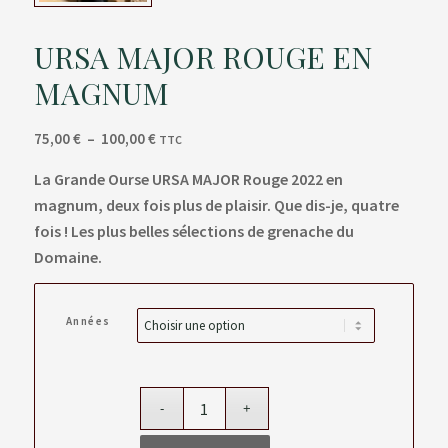
URSA MAJOR ROUGE EN
MAGNUM
Plage
75,00
€
–
100,00
€
TTC
de
La Grande Ourse URSA MAJOR Rouge 2022 en
prix :
magnum, deux fois plus de plaisir.
Que dis-je, quatre
75,00 €
fois ! Les plus belles sélections de grenache du
à
100,00 €
Domaine.
Années