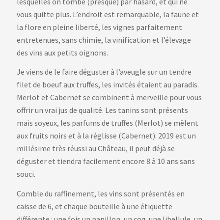
lesquelles on tombe (presque) par hasard, et qui ne
16,00 €
vous quitte plus. L’endroit est remarquable, la faune et
à
17,00 €
la flore en pleine liberté, les vignes parfaitement
entretenues, sans chimie, la vinification et l’élevage
des vins aux petits oignons.
Je viens de le faire déguster à l’aveugle sur un tendre
filet de boeuf aux truffes, les invités étaient au paradis.
Merlot et Cabernet se combinent à merveille pour vous
offrir un vrai jus de qualité. Les tanins sont présents
mais soyeux, les parfums de truffes (Merlot) se mêlent
aux fruits noirs et à la réglisse (Cabernet). 2019 est un
millésime très réussi au Château, il peut déjà se
déguster et tiendra facilement encore 8 à 10 ans sans
souci.
Comble du raffinement, les vins sont présentés en
caisse de 6, et chaque bouteille à une étiquette
différente : une fois un papillon, un coq, une libellule, un