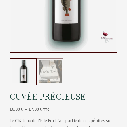
CUVÉE PRÉCIEUSE
Plage
16,00
€
–
17,00
€
TTC
de
Le Château de l’Isle Fort fait partie de ces pépites sur
prix :