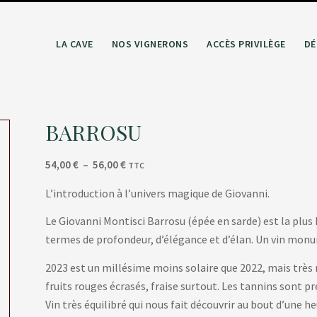
LA CAVE
NOS VIGNERONS
ACCÈS PRIVILÈGE
DÉ
BARROSU
Plage
54,00
€
–
56,00
€
TTC
de
L’introduction à l’univers magique de Giovanni.
prix :
54,00 €
Le Giovanni Montisci Barrosu (épée en sarde) est la plus
à
termes de profondeur, d’élégance et d’élan. Un vin monu
56,00 €
2023 est un millésime moins solaire que 2022, mais très 
fruits rouges écrasés, fraise surtout. Les tannins sont 
Vin très équilibré qui nous fait découvrir au bout d’une h