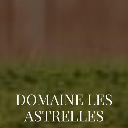
DOMAINE LES
ASTRELLES