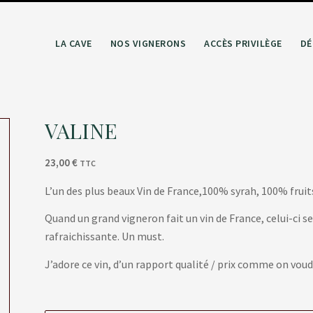
LA CAVE
NOS VIGNERONS
ACCÈS PRIVILÈGE
DÉ
VALINE
23,00
€
TTC
L’un des plus beaux Vin de France,100% syrah, 100% fruit
Quand un grand vigneron fait un vin de France, celui-ci se
rafraichissante. Un must.
J’adore ce vin, d’un rapport qualité / prix comme on voudr