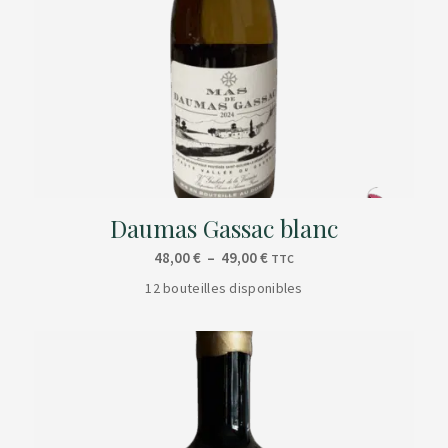
Daumas Gassac blanc
Plage
48,00
€
–
49,00
€
TTC
de
12 bouteilles disponibles
prix :
48,00 €
à
49,00 €