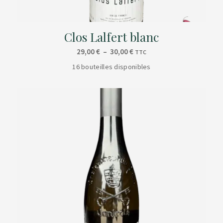
Clos Lalfert blanc
Plage
29,00
€
–
30,00
€
TTC
de
16 bouteilles disponibles
prix :
29,00 €
à
30,00 €