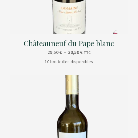
Châteauneuf du Pape blanc
Plage
29,50
€
–
30,50
€
TTC
de
10 bouteilles disponibles
prix :
29,50 €
à
30,50 €