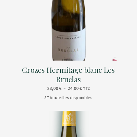
Crozes Hermitage blanc Les
Bruclas
Plage
23,00
€
–
24,00
€
TTC
de
37 bouteilles disponibles
prix :
23,00 €
à
24,00 €