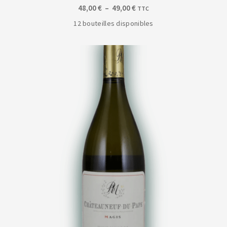
Plage
48,00
€
–
49,00
€
TTC
de
12 bouteilles disponibles
prix :
48,00 €
à
49,00 €