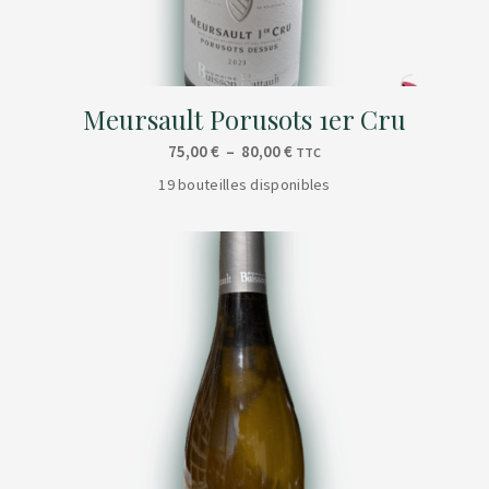
Meursault Porusots 1er Cru
Plage
75,00
€
–
80,00
€
TTC
de
19 bouteilles disponibles
prix :
75,00 €
à
80,00 €