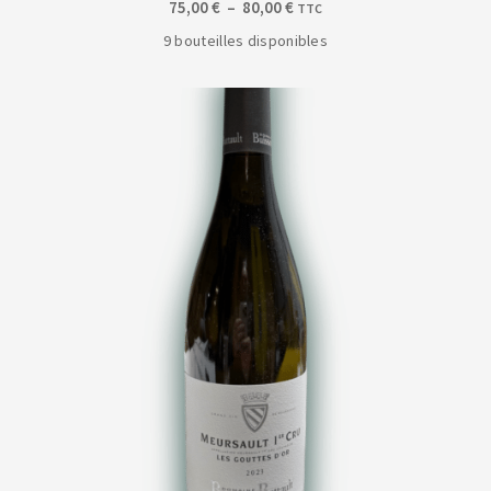
Plage
75,00
€
–
80,00
€
TTC
de
9 bouteilles disponibles
prix :
75,00 €
à
80,00 €