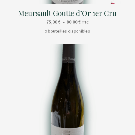
Meursault Goutte d’Or 1er Cru
Plage
75,00
€
–
80,00
€
TTC
de
9 bouteilles disponibles
prix :
75,00 €
à
80,00 €