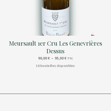
Meursault 1er Cru Les Genevrières
Dessus
Plage
90,00
€
–
95,00
€
TTC
de
16 bouteilles disponibles
prix :
90,00 €
à
95,00 €