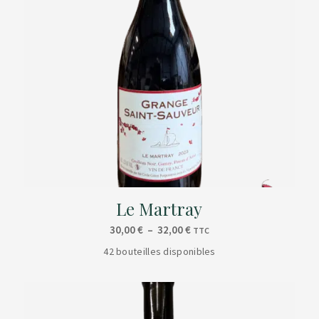
Le Martray
Plage
30,00
€
–
32,00
€
TTC
de
42 bouteilles disponibles
prix :
30,00 €
à
32,00 €