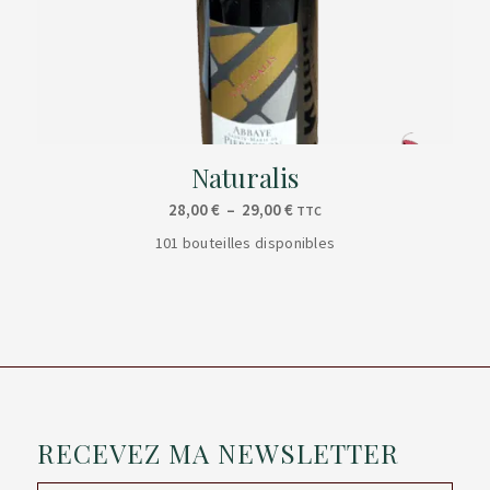
Naturalis
Plage
28,00
€
–
29,00
€
TTC
de
101 bouteilles disponibles
prix :
28,00 €
à
29,00 €
RECEVEZ MA NEWSLETTER